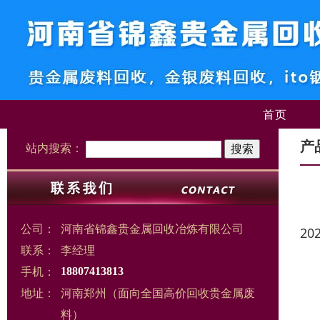
首页
产
站内搜索：
公司：
河南省锦鑫贵金属回收冶炼有限公司
20
联系：
李经理
手机：
18807413813
地址：
河南郑州（面向全国高价回收贵金属废
料）