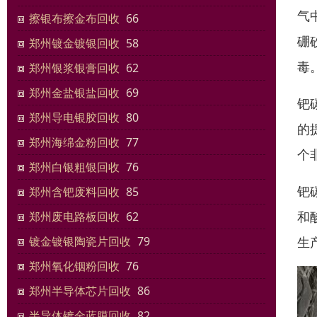
气
擦银布擦金布回收
66
硼
郑州镀金镀银回收
58
毒
郑州银浆银膏回收
62
郑州金盐银盐回收
69
钯
郑州导电银胶回收
80
的
郑州海绵金粉回收
77
个
郑州白银粗银回收
76
钯
郑州含钯废料回收
85
和
郑州废电路板回收
62
生
镀金镀银陶瓷片回收
79
郑州氧化铟粉回收
76
郑州半导体芯片回收
86
半导体镀金蓝膜回收
82