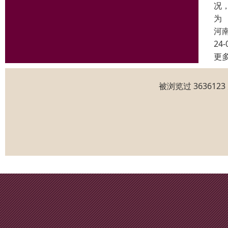
况
为
河
24-
更
被浏览过 36361