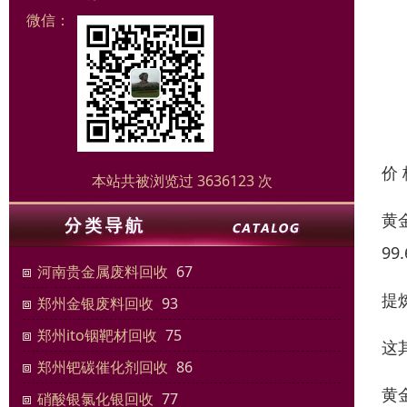
微信：
价
本站共被浏览过 3636123 次
黄
9
河南贵金属废料回收
67
提
郑州金银废料回收
93
郑州ito铟靶材回收
75
这
郑州钯碳催化剂回收
86
黄
硝酸银氯化银回收
77