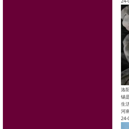
24-
洛
锡
生
河
24-