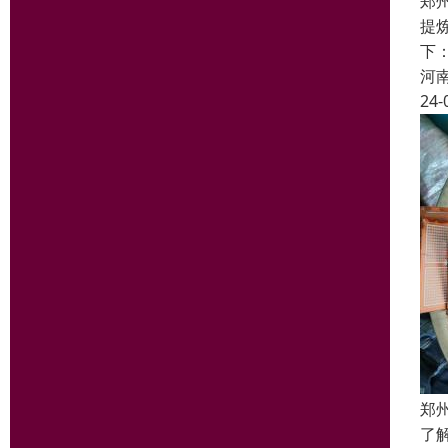
郑
提
下
河
24-
郑
了