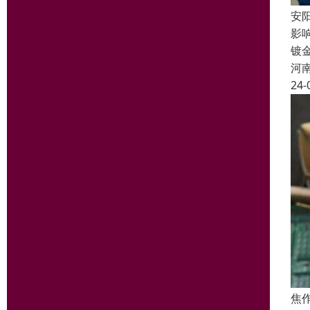
安
影
镀
河
24-
焦