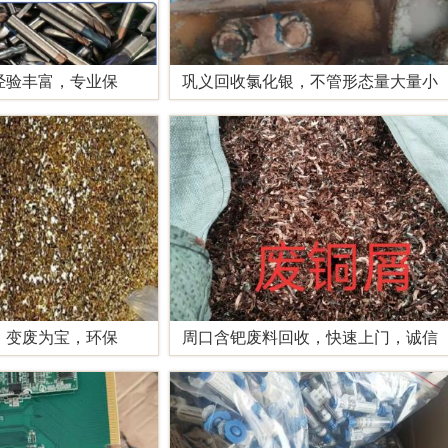
经验丰富，专业保
巩义回收氯化银，不管形态量大量小
，变废为宝，环保
周口含钯废料回收，快速上门，诚信