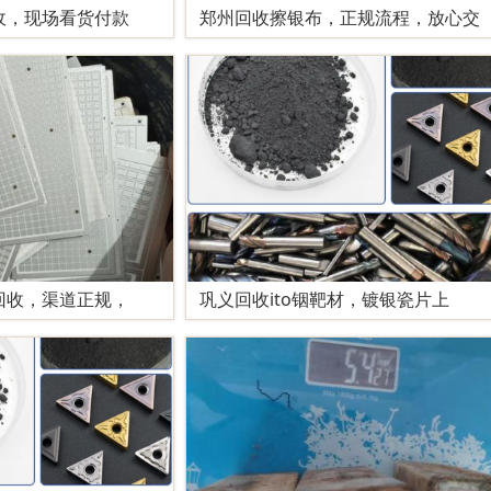
收，现场看货付款
郑州回收擦银布，正规流程，放心交
回收，渠道正规，
巩义回收ito铟靶材，镀银瓷片上