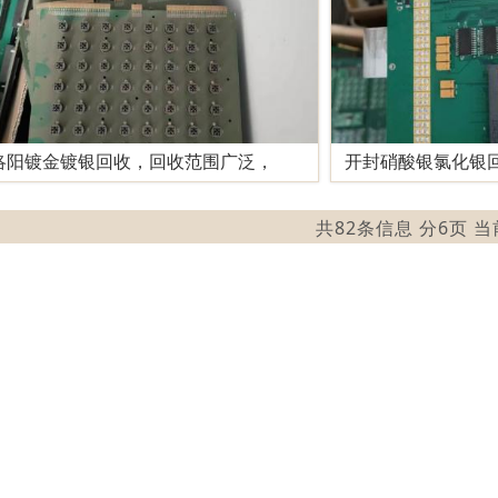
洛阳镀金镀银回收，回收范围广泛，
开封硝酸银氯化银
共82条信息 分6页 