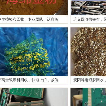
中牟擦银布回收，专业团队，认真负
巩义回收擦银布，
长葛金银废料回收，快速上门，诚信
安阳导电银胶回收