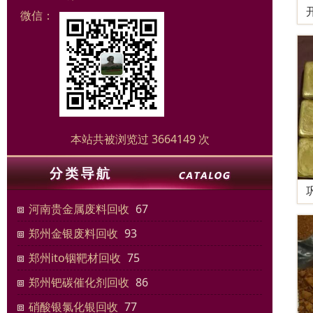
微信：
本站共被浏览过 3664149 次
河南贵金属废料回收
67
郑州金银废料回收
93
郑州ito铟靶材回收
75
郑州钯碳催化剂回收
86
硝酸银氯化银回收
77