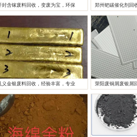
开封含镓废料回收，变废为宝，环保
郑州钯碳催化剂回
巩义金银废料回收，经验丰富，专业
荥阳废铜屑废银屑