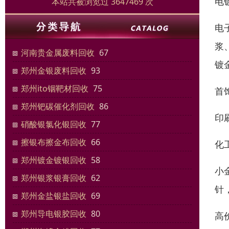
电
本站共被浏览过 3647469 次
电
浆
河南贵金属废料回收
67
镀
郑州金银废料回收
93
郑州ito铟靶材回收
75
首
郑州钯碳催化剂回收
86
印
硝酸银氯化银回收
77
擦银布擦金布回收
66
化
郑州镀金镀银回收
58
小
郑州银浆银膏回收
62
针
郑州金盐银盐回收
69
郑州导电银胶回收
80
高