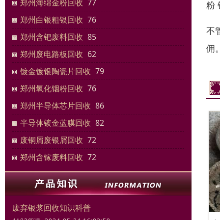
郑州海绵金粉回收
77
粉 
郑州白银粗银回收
76
不
郑州含钯废料回收
85
佣
郑州废电路板回收
62
镀金镀银陶瓷片回收
79
郑州氧化铟粉回收
76
郑州半导体芯片回收
86
半导体镀金蓝膜回收
82
废铜屑废银屑回收
72
郑州含镓废料回收
72
废弃银浆回收知识科普