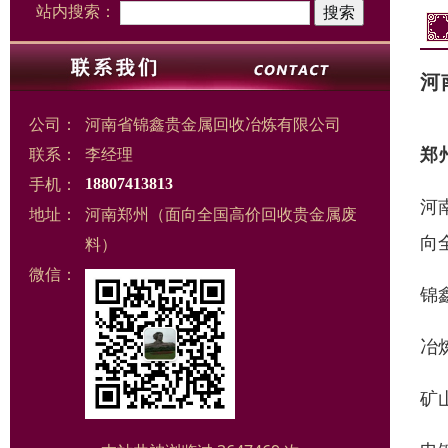
站内搜索：
河
公司：
河南省锦鑫贵金属回收冶炼有限公司
郑
联系：
李经理
手机：
18807413813
河
地址：
河南郑州（面向全国高价回收贵金属废
向
料）
微信：
锦
冶
矿