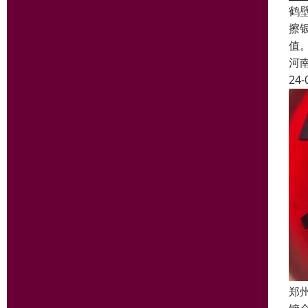
鹤
擦
值
河
24-
郑