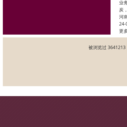
业
炭
河
24-
更
被浏览过 36412