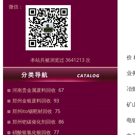
微信：
价
本站共被浏览过 3641213 次
业
冶
河南贵金属废料回收
67
郑州金银废料回收
93
矿
郑州ito铟靶材回收
75
电
郑州钯碳催化剂回收
86
硝酸银氯化银回收
77