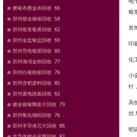
电
擦银布擦金布回收
66
银
郑州镀金镀银回收
58
首
郑州银浆银膏回收
62
郑州金盐银盐回收
69
印
郑州导电银胶回收
80
化
郑州海绵金粉回收
77
郑州白银粗银回收
76
小
郑州含钯废料回收
85
针
郑州废电路板回收
62
高
镀金镀银陶瓷片回收
79
丝.
郑州氧化铟粉回收
76
郑州半导体芯片回收
86
钯
半导体镀金蓝膜回收
82