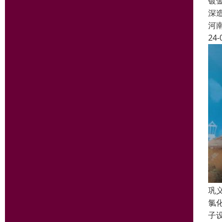
镀
深
河
24-
巩
氯
子