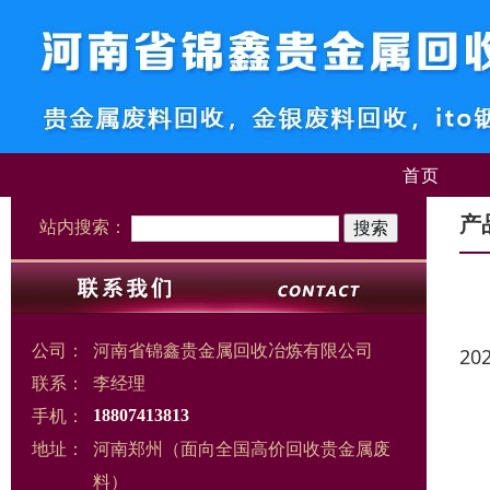
首页
产
站内搜索：
公司：
河南省锦鑫贵金属回收冶炼有限公司
20
联系：
李经理
手机：
18807413813
地址：
河南郑州（面向全国高价回收贵金属废
料）