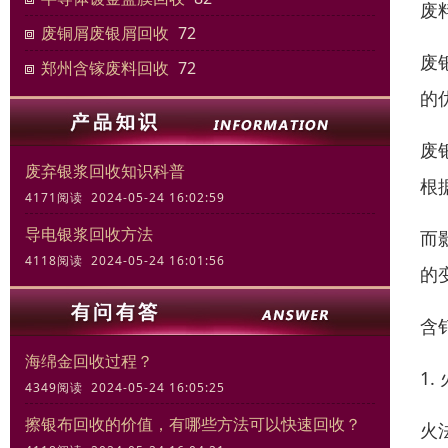
废
废铜屑废银屑回收
72
废
郑州含镓废料回收
72
的
废
废弃银浆回收知识科普
根
4171阅读 2024-05-24 16:02:59
导电银浆回收方法
而
4118阅读 2024-05-24 16:01:56
的
含
海绵金回收过程？
1.
4349阅读 2024-05-24 16:05:25
擦银布回收的价值，有哪些方法可以快速回收？
火