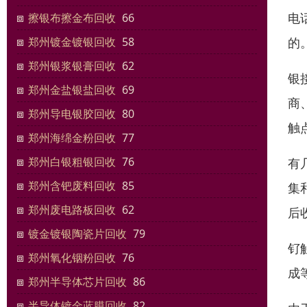
电
擦银布擦金布回收
66
的
郑州镀金镀银回收
58
郑州银浆银膏回收
62
银
郑州金盐银盐回收
69
商
郑州导电银胶回收
80
触
郑州海绵金粉回收
77
郑州白银粗银回收
76
有
郑州含钯废料回收
85
集
郑州废电路板回收
62
后
镀金镀银陶瓷片回收
79
钌
郑州氧化铟粉回收
76
成
郑州半导体芯片回收
86
半导体镀金蓝膜回收
82