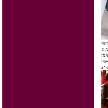
郑
金
浓
河
24-