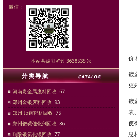
微信：
价
本站共被浏览过 3638535 次
镀
更
河南贵金属废料回收
67
镀
郑州金银废料回收
93
表
郑州ito铟靶材回收
75
使
郑州钯碳催化剂回收
86
息
硝酸银氯化银回收
77