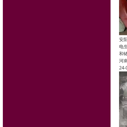
安
电
和
河
24-