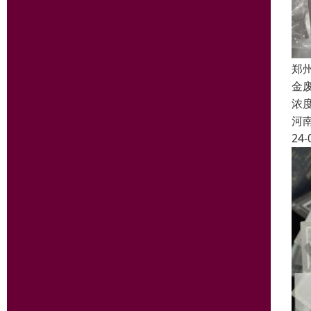
郑
金
浓
河
24-